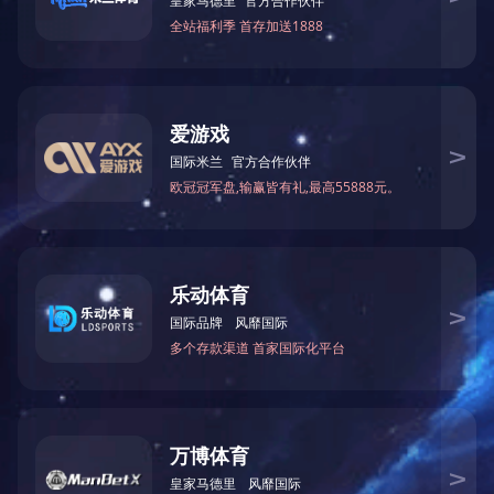
其它设备
三次元
影像测量仪与二次元
高度仪
光谱仪-金属材料检测