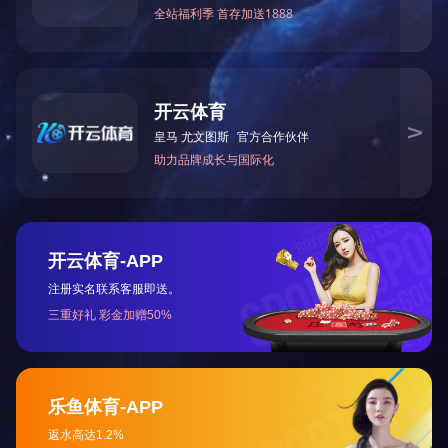
关于我们
公司简介
企业文化
管理体系
联系我们
产品中心
CNC车铣加工
CNC磨销加工
慢走丝加工
表面处理
零部件组装
生产设备
检测设备
星空官方站网站登录入口-星空online(中国) 版权所有 2018-
2022 网站备案号：
粤ICP备15073529号